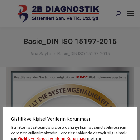
Search:
Basic_DIN ISO 15197-2015
You are here:
Ana Sayfa
Basic_DIN ISO 15197-2015
Gizlilik ve Kişisel Verilerin Korunması
Bu internet sitesinde sizlere daha iyi hizmet sunulabilmesi için
çerezler kullanılmaktadır. Çerezler hakkında detaylı bilgi almak
için
Gizlilik ve Kişisel Verilerin Korunması
metnini