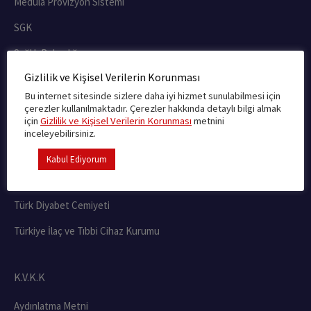
Medula Provizyon Sistemi
SGK
Sağlık Bakanlığı
Gizlilik ve Kişisel Verilerin Korunması
Ürün Takip Sistemi
Bu internet sitesinde sizlere daha iyi hizmet sunulabilmesi için
çerezler kullanılmaktadır. Çerezler hakkında detaylı bilgi almak
için
Gizlilik ve Kişisel Verilerin Korunması
metnini
FAYDALI LİNKLER
inceleyebilirsiniz.
Türkiye Eczaneler Birliği
Kabul Ediyorum
Türkiye Diyabet Vakfı
Türk Diyabet Cemiyeti
Türkiye İlaç ve Tıbbi Cihaz Kurumu
K.V.K.K
Aydınlatma Metni