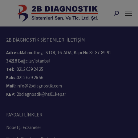
Search:
2B DİAGNOSTİK SİSTEMLERİ İLETİŞİM
Adres:
Mahmutbey, İSTOÇ 16. ADA, Kapı No:85-87-89-91
34218 Bağcılar/İstanbul
Tel:
0212 659 24 25
Faks:
0212 659 26 56
Mail:
info@2bdiagnostik.com
KEP:
2bdiagnostik@hs01.kep.tr
FAYDALI LİNKLER
Nöbetçi Eczaneler