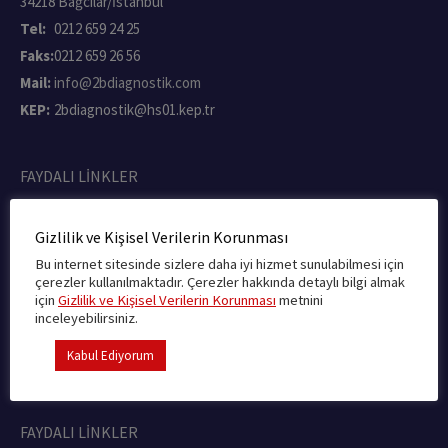
34218 Bağcılar/İstanbul
Tel:
0212 659 24 25
Faks:
0212 659 26 56
Mail:
info@2bdiagnostik.com
KEP:
2bdiagnostik@hs01.kep.tr
FAYDALI LİNKLER
Nöbetçi Eczaneler
Gizlilik ve Kişisel Verilerin Korunması
Medula Provizyon Sistemi
Bu internet sitesinde sizlere daha iyi hizmet sunulabilmesi için
çerezler kullanılmaktadır. Çerezler hakkında detaylı bilgi almak
SGK
için
Gizlilik ve Kişisel Verilerin Korunması
metnini
inceleyebilirsiniz.
Sağlık Bakanlığı
Kabul Ediyorum
Ürün Takip Sistemi
FAYDALI LİNKLER