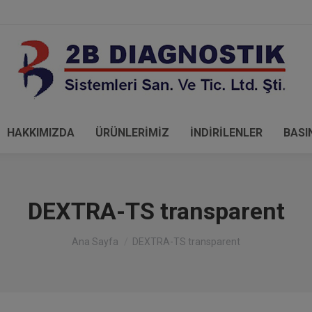
HAKKIMIZDA
ÜRÜNLERİMİZ
İNDİRİLENLER
BASI
DEXTRA-TS transparent
You are here:
Ana Sayfa
DEXTRA-TS transparent